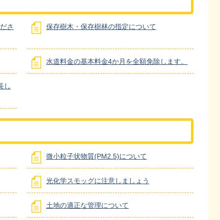
ださ
保存樹木・保存樹林の指定について
水道料金の基本料金4か月を全額免除します。
長し
微小粒子状物質(PM2.5)について
光化学スモッグに注意しましょう
土地の適正な管理について