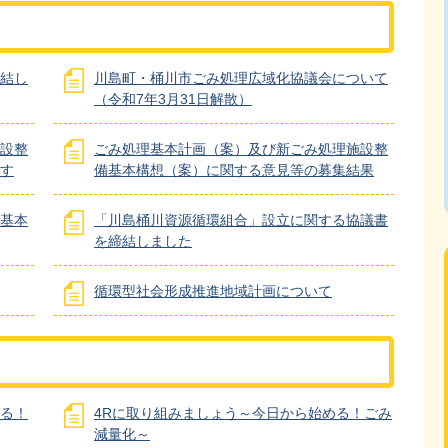
結し
川島町・桶川市ごみ処理広域化協議会について
（令和7年3月31日解散）
設整
ごみ処理基本計画（案）及び新ごみ処理施設整
す
備基本構想（案）に関する意見等の募集結果
基本
「川島桶川資源循環組合」設立に関する協議書
を締結しました
循環型社会形成推進地域計画について
る！
4Rに取り組みましょう～今日から始める！ごみ
減量化～