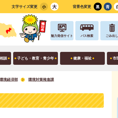
文字サイズ変更
背景色変更
魅力発信サイト
バス検索
ごみ出
相談
子ども・教育・青少年
健康・福祉
市
環境経済部
環境対策推進課