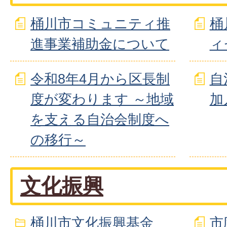
桶川市コミュニティ推
桶
進事業補助金について
ィ
令和8年4月から区長制
自
度が変わります ～地域
加
を支える自治会制度へ
の移行～
文化振興
桶川市文化振興基金
市