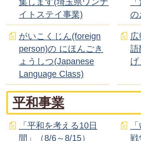
集します(埼玉県ワンナ
「
イトステイ事業)
の
がいこくじん(foreign
広
person)の にほんごき
語
ょうしつ(Japanese
げ
Language Class)
平和事業
「平和を考える10日
「
間」（8/6～8/15）
戦