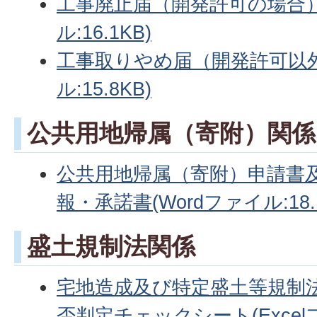
工事廃止届（開発許可の場合）(
ル:16.1KB)
工事取りやめ届（開発許可以外
ル:15.8KB)
公共用地帰属（寄附）関係
公共用地帰属（寄附）申請書
報・承諾書(Wordファイル:18.1
盛土規制法関係
宅地造成及び特定盛土等規制
否判定チェックシート(Excelファ