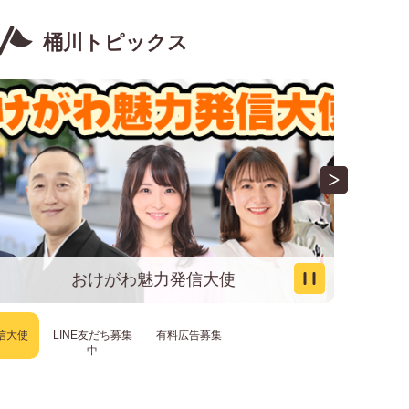
桶川トピックス
震災害義援金」の受付について
ライン申請の計画停止について
クス連携事業（9月12日）【初心者向け】バレーボール
おけがわ魅力発信大使
クス連携事業（9月12日）公開練習試合開催のお知らせ
信大使
LINE友だち募集
有料広告募集
中
桶川北本インターチェンジ周辺東部地区について、都
の閲覧（縦覧）と説明会などを開催します