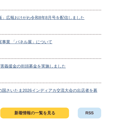
版」広報おけがわ令和8年8月号を配信しました
案事業 「パネル展」について
災害義援金の街頭募金を実施しました
の国さいたま2026インディアカ交流大会の出店者を募
新着情報の一覧を見る
RSS
池等の正しい捨て方