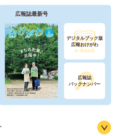
まがや」を上映します。
広報誌最新号
画展示「昭和100年企画 終戦後の特攻命令」
デジタルブック版
広報おけがわ
ズラリー」を開催します。
広報誌
えた生活保護費の追加給付についてのお知らせ（申出
バックナンバー
口を更新しました）
)消費生活相談員不在のお知らせ
介