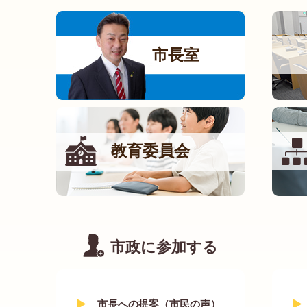
市長室
教育委員会
市政に参加する
市長への提案（市民の声）