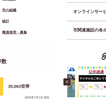
30代健康診査
市の組織
2026年07月23日
オンラインサー
統計
【空店舗を探す】
市関連施設の各
2026年07月21日
職員採用・募集
小企画展示「戦地 
2026年07月21日
帯数
【本日開催】ニュ
2026年07月18日
坂田保育所からの
35,063
世帯
2026年07月17日
2026年7月1日
現在
「こどもの居場所