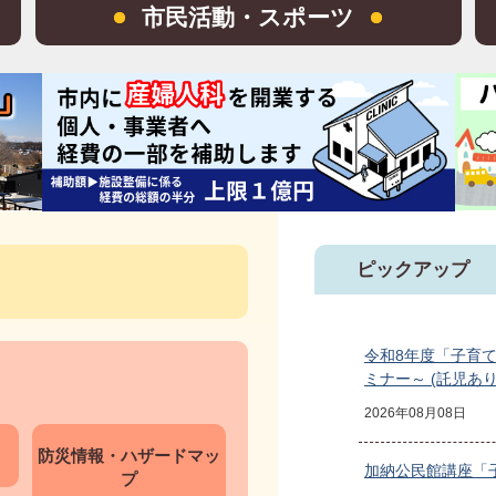
市民活動・スポーツ
ピックアップ
新
令和8年度「子育
着
ミナー～ (託児あ
情
2026年08月08日
報
防災情報・ハザードマッ
加納公民館講座「
プ