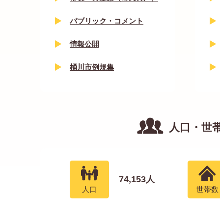
パブリック・コメント
情報公開
桶川市例規集
人口・世
74,153
人
人口
世帯数