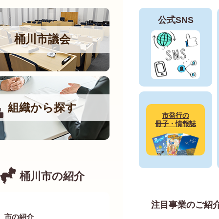
「最後の空襲 く
公式SNS
2026年07月24日
桶川市議会
令和8年度第1回企
2026年07月24日
「平和祈念館クイ
組織から探す
2026年07月24日
市発行の
冊子・情報誌
最高裁判決を踏ま
受付期間と受付窓
2026年07月24日
桶川市の紹介
8月12日(水曜日
2026年07月23日
注目事業のご紹
市の紹介