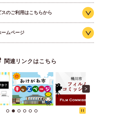
ビスのご利用はこちらから
桶川市空店舗等情報
ホームページ
to 桶川ー便りが伝える昭和の記録ー」を開催します
関連リンクはこちら
ースポーツ体験会（スケートボード・ BMX）
お知らせ
Stop
」について