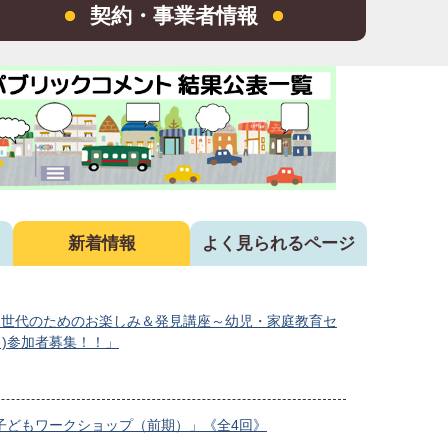
契約・事業者情報
新着情報
よく見られるページ
て世代のためのお楽しみ＆発見講座～幼児・家庭教育セ
り)参加者募集！！」
子どもワークショップ（前期）」《全4回》