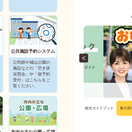
「令和8年熊本地
2026年07月30日
パスポートのオン
2026年07月30日
公共施設予約システム
公民館や城山公園の
埼玉上尾メディッ
施設などの「空き状
教室参加者募集
況照会」や「仮予約
2026年07月29日
受付」はこちらをご
覧ください。
彩な魅力を発信！
埼玉上尾メディッ
2026年07月29日
観光ガイドブック
魅力発
【終了しました】
市計画の変更原案
ー
市内の主な公園・広場