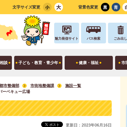
文字サイズ変更
背景色変更
魅力発信サイト
バス検索
ごみ出
相談
子ども・教育・青少年
健康・福祉
市
都市整備部
市街地整備課
施設一覧
バーベキュー広場
更新日：2023年06月16日