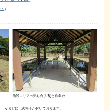
イル: 128.5KB)
ム)
施設エリアの流し台(6漕)と作業台
かまどには火格子が付いております。