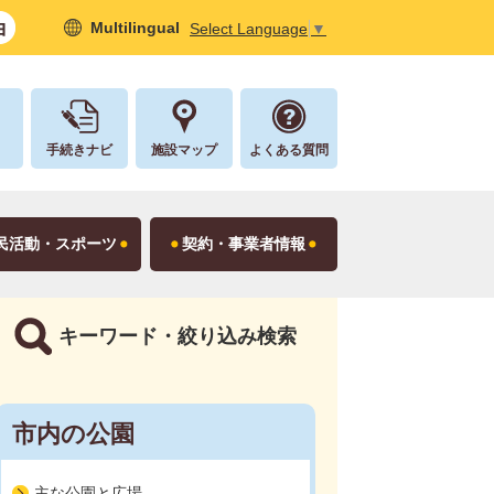
Multilingual
Select Language
▼
し
手続きナビ
施設マップ
よくある質問
民活動・スポーツ
契約・事業者情報
キーワード・絞り込み検索
市内の公園
主な公園と広場