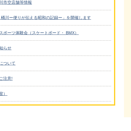
川市空店舗等情報
to 桶川ー便りが伝える昭和の記録ー」を開催します
スポーツ体験会（スケートボード・ BMX）
知らせ
について
ご注意!
室）