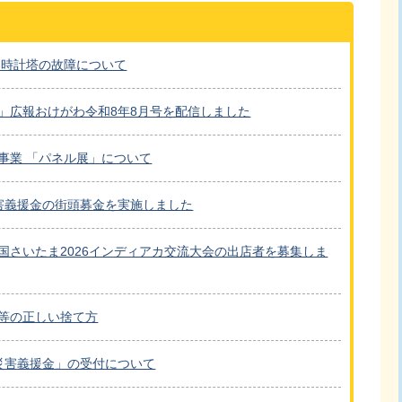
 時計塔の故障について
」広報おけがわ令和8年8月号を配信しました
事業 「パネル展」について
害義援金の街頭募金を実施しました
国さいたま2026インディアカ交流大会の出店者を募集しま
等の正しい捨て方
災害義援金」の受付について