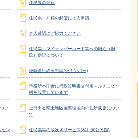
住民票の発行
住民票・戸籍の郵便による申請
本人確認にご協力ください
住民票、マイナンバーカード等への旧姓（旧
氏）併記について
臨時運行許可申請(仮ナンバー)
市役所本庁舎に行政証明書交付用マルチコピー
機を設置しています
つい
上日出谷南土地区画整理地内の住所変更につい
て
習セン
住民票等の取次ぎサービス(桶川東公民館)