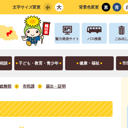
文字サイズ変更
背景色変更
魅力発信サイト
バス検索
ごみ出
相談
子ども・教育・青少年
健康・福祉
市
総務部
市民課
届出・証明