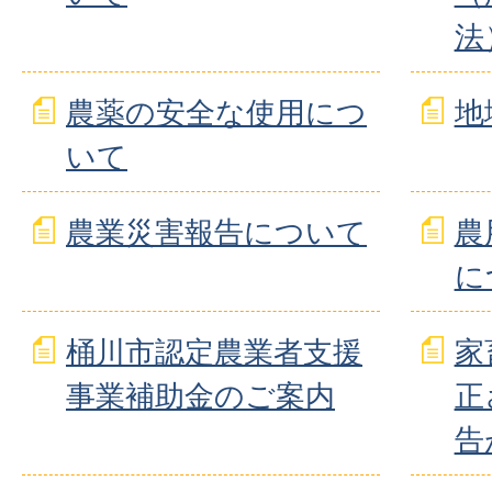
法
農薬の安全な使用につ
地
いて
農業災害報告について
農
に
桶川市認定農業者支援
家
事業補助金のご案内
正
告