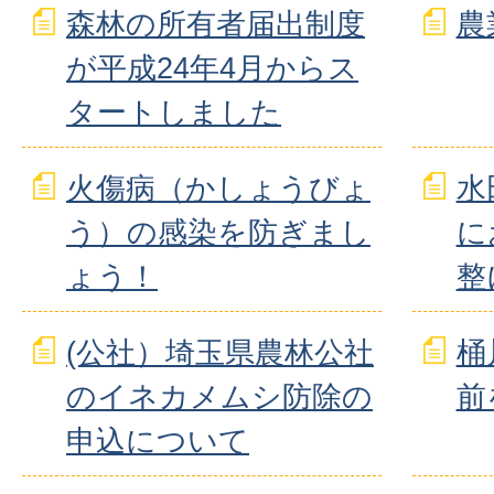
森林の所有者届出制度
農
が平成24年4月からス
タートしました
火傷病（かしょうびょ
水
う）の感染を防ぎまし
に
ょう！
整
(公社）埼玉県農林公社
桶
のイネカメムシ防除の
前
申込について