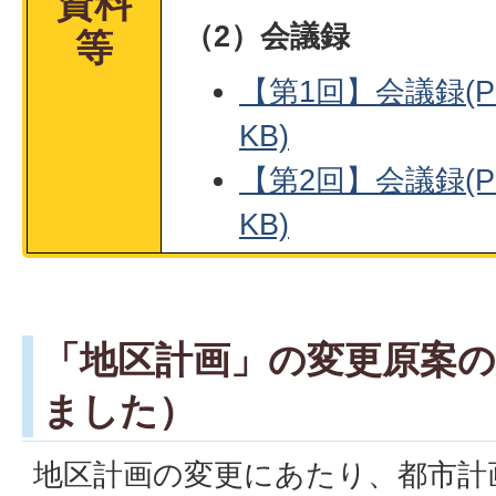
資料
（2）会議録
等
【第1回】会議録(PD
KB)
【第2回】会議録(PD
KB)
「地区計画」の変更原案の
ました）
地区
計画の変更にあたり、都市計画