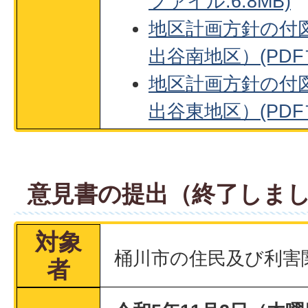
ファイル:6.8MB)
地区計画方針の付
出谷南地区）(PDFフ
地区計画方針の付
出谷東地区）(PDFフ
意見書の提出（終了しま
対象
桶川市の住民及び利害
者