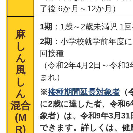
了後 6か月～12か月）
1期
：1歳～2歳未満児 1
麻
2期
：小学校就学前年度に
し
回接種
ん
（令和2年4月2日～令和3
風
まれ）
し
※
接種期間延長対象者
（
ん
に2歳に達した者、令和6
混合
象者）は、令和9年3月3
(M
できます。詳しくは、健
R)