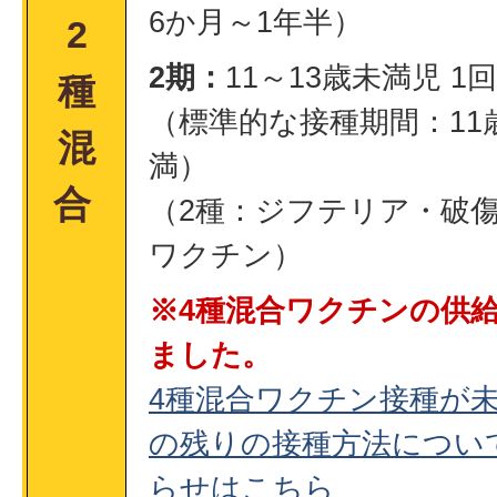
6か月～1年半）
2
2期：
11～13歳未満児 1
種
（標準的な接種期間：11
混
満）
合
（2種：ジフテリア・破
ワクチン）
※4種混合ワクチンの供
ました。
4種混合ワクチン接種が
の残りの接種方法につい
らせはこちら