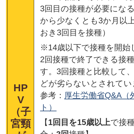
3回目の接種が必要になる
から少なくとも3か月以
おき3回目を接種）
※14歳以下で接種を開始
2回接種で終了できる接
す。3回接種と比較して
どが劣らないとされてい
HP
参考：
厚生労働省Q&A（
V
ト）
（子
【
1回目を15歳以上
で接
宮頸