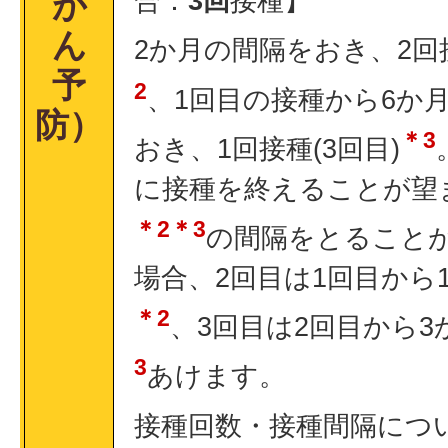
合：
3回
接種】
が
ん
2か月の間隔をおき、2回
予
2
、1回目の接種から6か
防）
＊3
おき、1回接種(3回目)
に接種を終えることが望
＊2＊3
の間隔をとること
場合、2回目は1回目から
＊2
、3回目は2回目から3
3
あけます。
接種回数・接種間隔につ