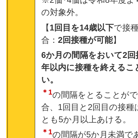
の対象外。
【
1回目を14歳以下
で接
合：
2回接種が可能
】
6か月の間隔をおいて2回
年以内に接種を終えるこ
い。
＊1
の間隔をとることがで
合、1回目と2回目の接種
とも5か月以上あける。
＊1
の間隔が5か月未満で