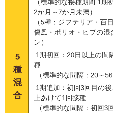
（標準的な接種期間 1期
2か月～7か月未満）
（5種：ジフテリア・百
傷風・ポリオ・ヒブの混
ン）
1期初回：20日以上の間
5
種
種
（標準的な間隔：20～5
混
1期追加：初回3回目の後
合
上あけて1回接種
（標準的な間隔：初回3