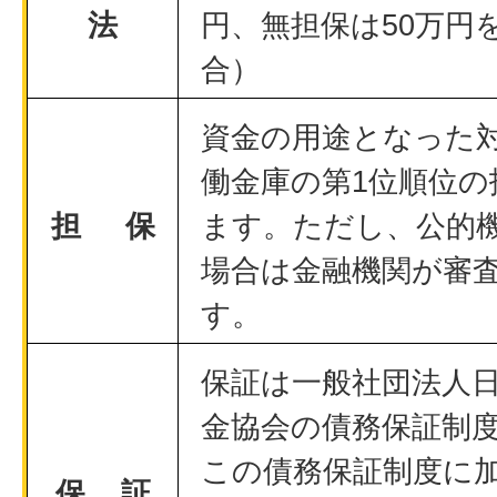
法
円、無担保は50万円
合）
資金の用途となった
働金庫の第1位順位の
担 保
ます。ただし、公的
場合は金融機関が審
す。
保証は一般社団法人
金協会の債務保証制
この債務保証制度に
保 証