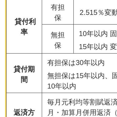
有担
2.515％変
保
貸付利
率
10年以内 固
無担
保
15年以内 変
有担保は30年以内
貸付期
無担保は15年以内、
間
10年以内
毎月元利均等割賦返
返済方
月・加算月併用返済（