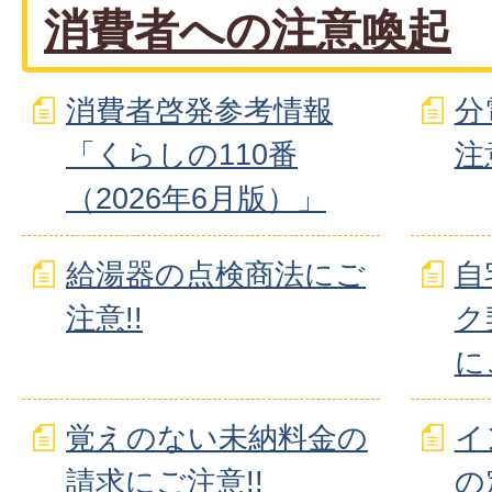
消費者への注意喚起
消費者啓発参考情報
分
「くらしの110番
注
（2026年6月版）」
給湯器の点検商法にご
自
注意!!
ク
に
覚えのない未納料金の
イ
請求にご注意!!
の