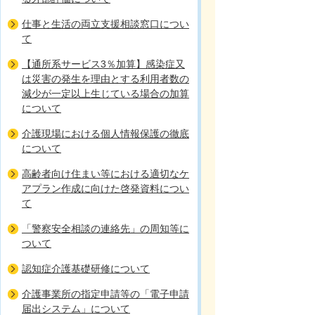
仕事と生活の両立支援相談窓口につい
て
【通所系サービス3％加算】感染症又
は災害の発生を理由とする利用者数の
減少が一定以上生じている場合の加算
について
介護現場における個人情報保護の徹底
について
高齢者向け住まい等における適切なケ
アプラン作成に向けた啓発資料につい
て
「警察安全相談の連絡先」の周知等に
ついて
認知症介護基礎研修について
介護事業所の指定申請等の「電子申請
届出システム」について