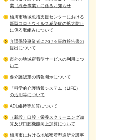
業（総合事業）に係るお知らせ
桶川市地域包括支援センターにおける
新型コロナウイルス感染症の拡大防止
に係る取組みについて
介護保険事業者における事故報告書の
提出について
市外の地域密着型サービスの利用につ
いて
要介護認定の情報開示について
「科学的介護情報システム（LIFE）」
の活用等について
ADL維持等加算について
（新設）口腔・栄養スクリーニング加
算及び口腔機能向上加算について
桶川市における地域密着型通所介護事