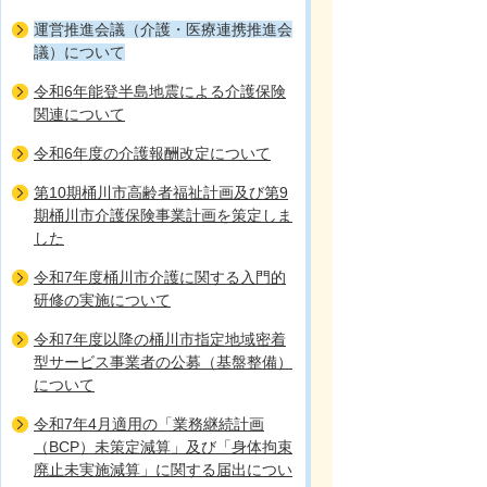
運営推進会議（介護・医療連携推進会
議）について
令和6年能登半島地震による介護保険
関連について
令和6年度の介護報酬改定について
第10期桶川市高齢者福祉計画及び第9
期桶川市介護保険事業計画を策定しま
した
令和7年度桶川市介護に関する入門的
研修の実施について
令和7年度以降の桶川市指定地域密着
型サービス事業者の公募（基盤整備）
について
令和7年4月適用の「業務継続計画
（BCP）未策定減算」及び「身体拘束
廃止未実施減算」に関する届出につい