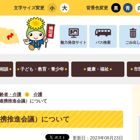
文字サイズ変更
背景色変更
魅力発信サイト
バス検索
ごみ出
相談
子ども・教育・青少年
健康・福祉
市
齢者・介護
介護
連携推進会議）について
連携推進会議）について
更新日：2023年08月23日