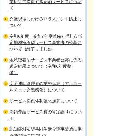
業所等で提供する宿泊サービスについ
て
介護現場におけるハラスメント防止に
ついて
令和6年度（令和7年度整備）桶川市指
定地域密着型サービス事業者の公募に
ついて（終了しました）
地域密着型サービス事業者公募に係る
選定結果について（令和6年度整
備）
安全運転管理者の業務拡充（アルコー
ルチェック義務化）について
サービス提供体制強化加算について
高額介護サービス費の算定誤りについ
て
認知症対応型共同生活介護事業所に係
る外部評価について