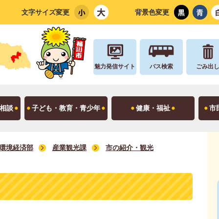
文字サイズ変更
背景色変更
魅力発信サイト
バス検索
ごみ出
相談
子ども・教育・青少年
健康・福祉
市
環境経済部
産業観光課
市の紹介・観光