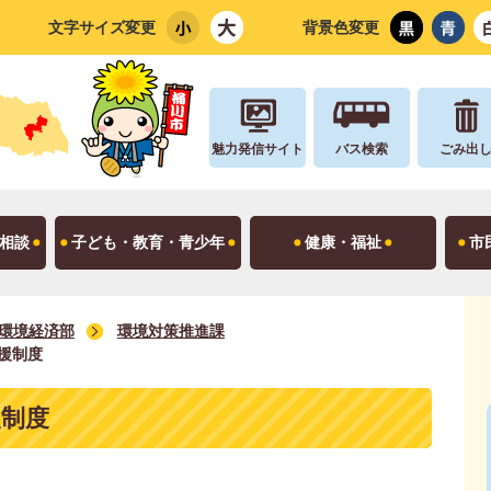
文字サイズ変更
背景色変更
魅力発信サイト
バス検索
ごみ出
相談
子ども・教育・青少年
健康・福祉
市
環境経済部
環境対策推進課
援制度
援制度