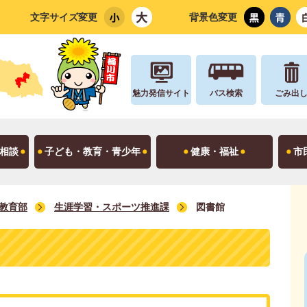
文字サイズ変更
背景色変更
魅力発信サイト
バス検索
ごみ出
相談
子ども・教育・青少年
健康・福祉
市
教育部
生涯学習・スポーツ推進課
図書館