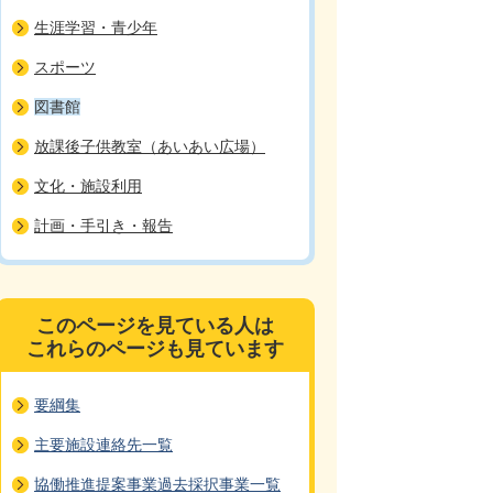
生涯学習・青少年
スポーツ
図書館
放課後子供教室（あいあい広場）
文化・施設利用
計画・手引き・報告
このページを見ている人は
これらのページも見ています
要綱集
主要施設連絡先一覧
協働推進提案事業過去採択事業一覧