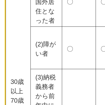
国外居
〇
住とな
った者
(2)障が
〇
い者
(3)納税
30歳
義務者
以上
から前
70歳