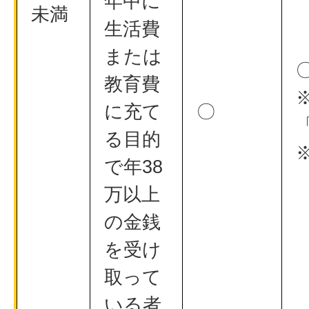
年中に
未満
生活費
または
教育費
に充て
〇
る目的
で年38
万以上
の金銭
を受け
取って
いる者