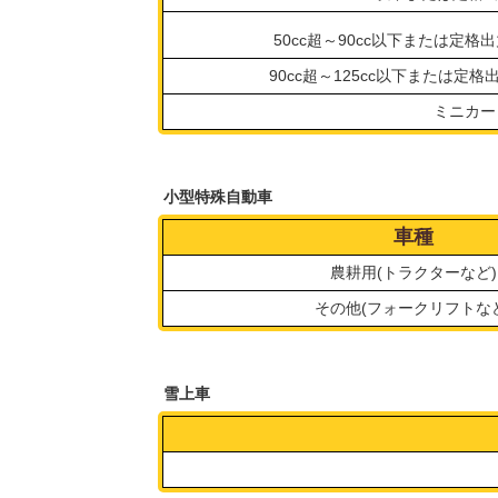
50cc超～90cc以下または定格出力
90cc超～125cc以下または定格出
ミニカー
小型特殊自動車
車種
農耕用(トラクターなど)
その他(フォークリフトな
雪上車