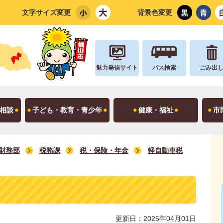
文字サイズ変更
背景色変更
魅力発信サイト
バス検索
ごみ出
相談
子ども・教育・青少年
健康・福祉
市
財務部
税務課
税・保険・年金
軽自動車税
更新日：2026年04月01日