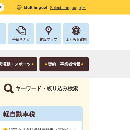
Multilingual
Select Language
▼
し
手続きナビ
施設マップ
よくある質問
民活動・スポーツ
契約・事業者情報
キーワード・絞り込み検索
軽自動車税
特定小型原動機付自転車（電動キック