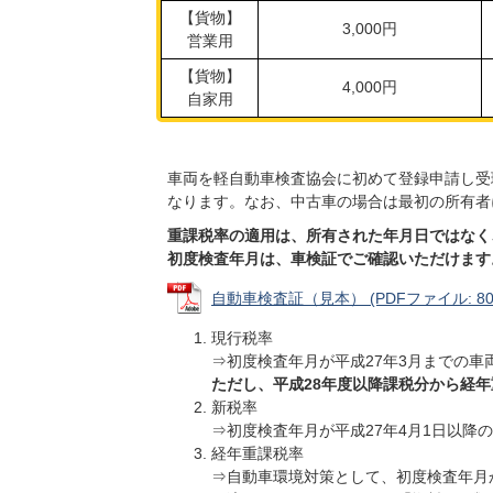
【貨物】
3,000円
営業用
【貨物】
4,000円
自家用
車両を軽自動車検査協会に初めて登録申請し受
なります。なお、中古車の場合は最初の所有者
重課税率の適用は、所有された年月日ではなく
初度検査年月は、車検証でご確認いただけます
自動車検査証（見本） (PDFファイル: 80.
現行税率
⇒初度検査年月が平成27年3月までの車
ただし、平成28年度以降課税分から経
新税率
⇒初度検査年月が平成27年4月1日以降
経年重課税率
⇒自動車環境対策として、初度検査年月