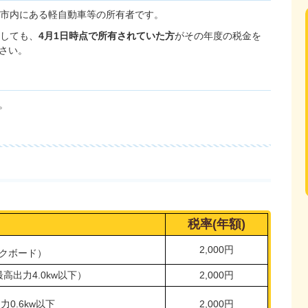
が市内にある軽自動車等の所有者です。
をしても、
4月1日時点で所有されていた方
がその年度の税金を
さい。
。
税率(年額)
2,000円
クボード）
高出力4.0kw以下）
2,000円
力0.6kw以下
2,000円