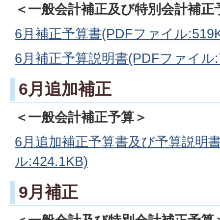
＜一般会計補正及び特別会計補正
6月補正予算書(PDFファイル:519K
6月補正予算説明書(PDFファイル:71
6月追加補正
＜一般会計補正予算＞
6月追加補正予算書及び予算説明書
ル:424.1KB)
9月補正