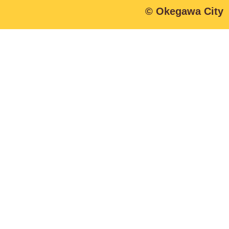
© Okegawa City