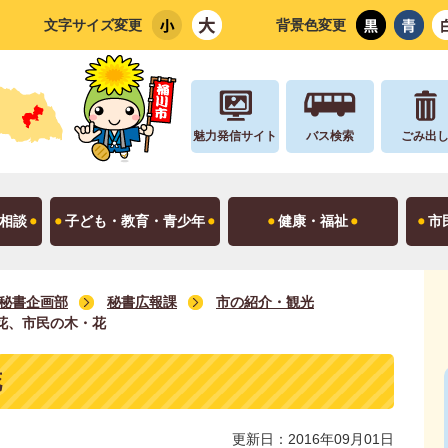
文字サイズ変更
背景色変更
魅力発信サイト
バス検索
ごみ出
相談
子ども・教育・青少年
健康・福祉
市
秘書企画部
秘書広報課
市の紹介・観光
花、市民の木・花
花
更新日：2016年09月01日