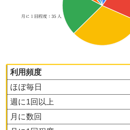
利用頻度
ほぼ毎日
週に1回以上
月に数回