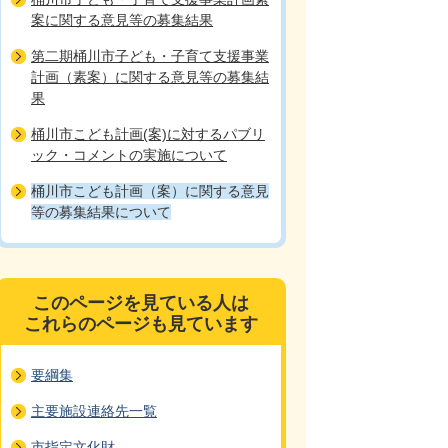
案に関する意見等の募集結果
第二期桶川市子ども・子育て支援事業
計画（素案）に関する意見等の募集結
果
桶川市こども計画(案)に対するパブリ
ック・コメントの実施について
桶川市こども計画（案）に関する意見
等の募集結果について
このページを見ている人は
これらのページも見ています
要綱集
主要施設連絡先一覧
市指定文化財