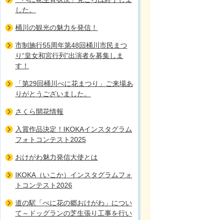
した。
桶川の観光の魅力を発信！
市制施行55周年第48回桶川市民まつ
り“皇女和宮行列”出演者を募集しま
す！
「第29回桶川べに花まつり」ご来場あ
りがとうございました。
さくら開花情報
入賞作品決定！IKOKAインスタグラム
フォトコンテスト2025
おけがわ魅力発信大使とは
IKOKA（いこか）インスタグラムフォ
トコンテスト2026
道の駅「べに花の郷おけがわ」につい
て～ドッグランの芝生張り工事を行い