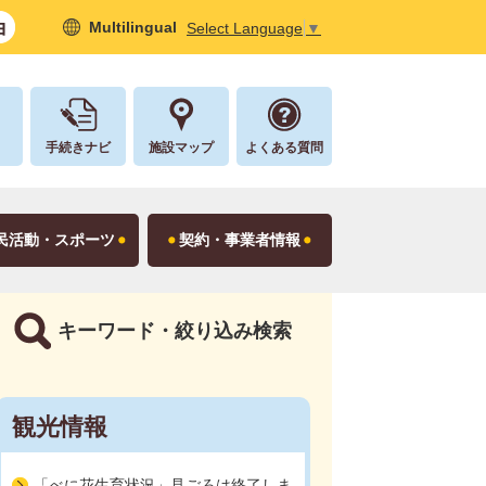
Multilingual
Select Language
▼
し
手続きナビ
施設マップ
よくある質問
民活動・スポーツ
契約・事業者情報
キーワード・絞り込み検索
観光情報
「べに花生育状況」見ごろは終了しま