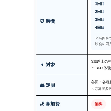
1回目
2回目
3回目
⏰ 時間
4回目
※時間を
験会の両
3歳以上の
👦 対象
⚠ BMX
各回・各種目
👥 定員
※応募者多
💰 参加費
無料