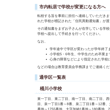
市内転居で学校が変更になる方へ
転校する旨を事前に担任へ連絡していただきま
れた学校が標記された「住民異動通知書」が渡
その通知書をまずお子さんが在学している学校
学校へ提出して手続きを行ってください。
なお、
学年途中で学区が変わったが学年終了
小学校5・6年生、中学生のため卒業ま
心身の障害などにより指定された学校
などの場合は教育委員会学務課までご連絡くだ
通学区一覧表
桶川小学校
東一丁目、東二丁目、南一丁目、南二丁目、西
目、泉一丁目1番～8番、泉二丁目1番～12番、大字
番地～1755番地、大字加納1番地～180番地、2