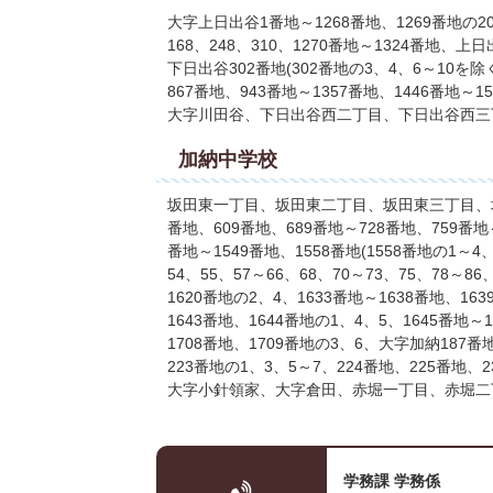
大字上日出谷1番地～1268番地、1269番地の20、3
168、248、310、1270番地～1324番
下日出谷302番地(302番地の3、4、6～10を除
867番地、943番地～1357番地、1446番地～
大字川田谷、下日出谷西二丁目、下日出谷西三
加納中学校
坂田東一丁目、坂田東二丁目、坂田東三丁目、坂田
番地、609番地、689番地～728番地、759番地～
番地～1549番地、1558番地(1558番地の1～4、
54、55、57～66、68、70～73、75、78～86
1620番地の2、4、1633番地～1638番地、16
1643番地、1644番地の1、4、5、1645番地～
1708番地、1709番地の3、6、大字加納187番
223番地の1、3、5～7、224番地、225番
大字小針領家、大字倉田、赤堀一丁目、赤堀二
学務課 学務係