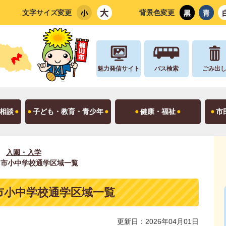
文字サイズ変更
背景色変更
魅力発信サイト
バス検索
ごみ出
相談
子ども・教育・青少年
健康・福祉
市
入園・入学
川市小中学校通学区域一覧
市小中学校通学区域一覧
更新日：2026年04月01日