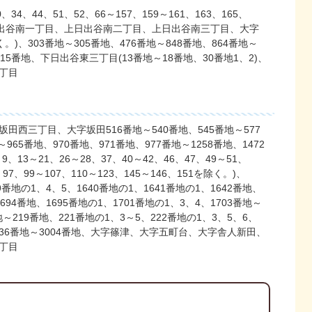
4、44、51、52、66～157、159～161、163、165、
地、上日出谷南一丁目、上日出谷南二丁目、上日出谷南三丁目、大字
く。)、303番地～305番地、476番地～848番地、864番地～
1515番地、下日出谷東三丁目(13番地～18番地、30番地1、2)、
丁目
西三丁目、大字坂田516番地～540番地、545番地～577
965番地、970番地、971番地、977番地～1258番地、1472
9、13～21、26～28、37、40～42、46、47、49～51、
、97、99～107、110～123、145～146、151を除く。)、
39番地の1、4、5、1640番地の1、1641番地の1、1642番地、
1694番地、1695番地の1、1701番地の1、3、4、1703番地～
地～219番地、221番地の1、3～5、222番地の1、3、5、6、
地、236番地～3004番地、大字篠津、大字五町台、大字舎人新田、
丁目