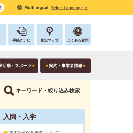
Multilingual
Select Language
▼
し
手続きナビ
施設マップ
よくある質問
民活動・スポーツ
契約・事業者情報
キーワード・絞り込み検索
入園・入学
市内認可保育施設について