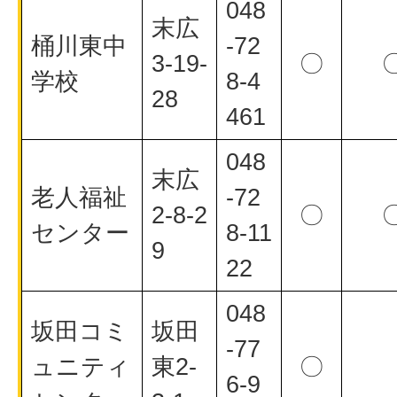
048
末広
桶川東中
-72
3-19-
〇
学校
8-4
28
461
048
末広
老人福祉
-72
2-8-2
〇
センター
8-11
9
22
048
坂田コミ
坂田
-77
ュニティ
東2-
〇
6-9