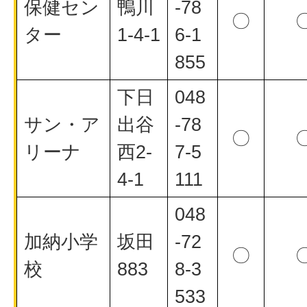
保健セン
鴨川
-78
〇
ター
1-4-1
6-1
855
下日
048
サン・ア
出谷
-78
〇
リーナ
西2-
7-5
4-1
111
048
加納小学
坂田
-72
〇
校
883
8-3
533