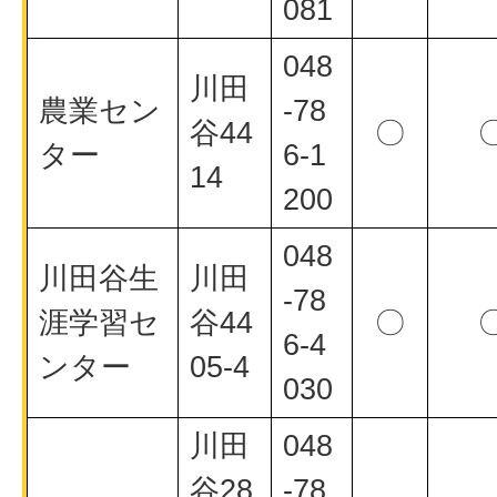
081
048
川田
農業セン
-78
谷44
〇
ター
6-1
14
200
048
川田谷生
川田
-78
涯学習セ
谷44
〇
6-4
ンター
05-4
030
川田
048
谷28
-78