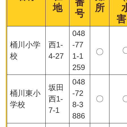
番
地
所
号
害
048
桶川小学
西1-
-77
〇
校
4-27
1-1
259
048
坂田
桶川東小
-72
西1-
〇
学校
8-3
7-1
886