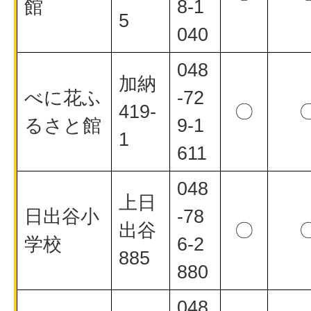
館
8-1
5
040
048
加納
べに花ふ
-72
419-
〇
るさと館
9-1
1
611
048
上日
日出谷小
-78
出谷
〇
学校
6-2
885
880
048