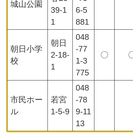
城山公園
39-1
6-5
1
881
048
朝日
朝日小学
-77
2-18-
〇
校
1-3
1
775
048
市民ホー
若宮
-78
ル
1-5-9
9-11
13