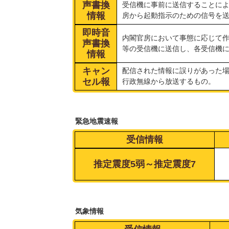
声書換
受信機に事前に送信することに
情報
房から起動指示のための信号を
即時音
内閣官房において事態に応じて
声書換
等の受信機に送信し、各受信機
情報
キャン
配信された情報に誤りがあった
セル報
行政無線から放送するもの。
緊急地震速報
受信情報
推定震度5弱～推定震度7
気象情報