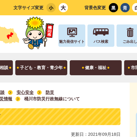
文字サイズ変更
背景色変更
魅力発信サイト
バス検索
ごみ出
相談
子ども・教育・青少年
健康・福祉
市
相談
安心安全
防災
防災情報
桶川市防災行政無線について
て
更新日：2021年09月18日