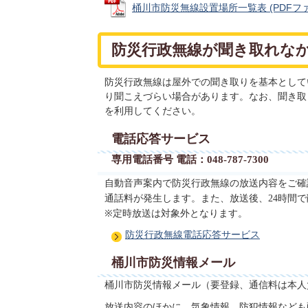
桶川市防災無線設置場所一覧表 (PDFファイル
防災行政無線が聞き取れな
防災行政無線は屋外での聞き取りを基本として
り聞こえづらい場合があります。なお、聞き取
を利用してください。
電話応答サービス
専用電話番号
電話：
048-787-7300
自動音声案内で防災行政無線の放送内容をご確
通話料が発生します。また、放送後、
時間で
24
※定時放送は対象外となります。
防災行政無線電話応答サービス
桶川市防災情報メール
桶川市防災情報メール（要登録、通信料は本人
放送内容のほかに、気象情報、防犯情報なども