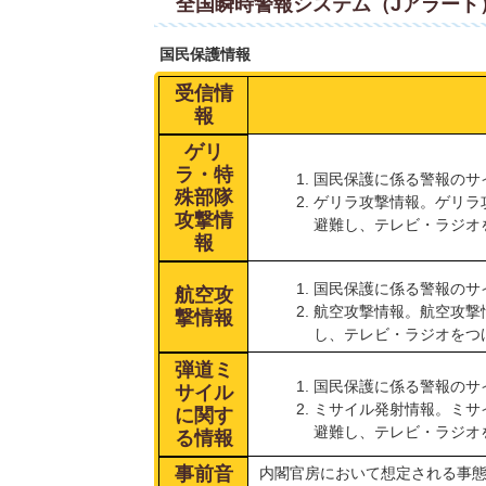
全国瞬時警報システム（Jアラー
国民保護情報
受信情
報
ゲリ
ラ・特
国民保護に係る警報のサ
殊部隊
ゲリラ攻撃情報。ゲリラ
攻撃情
避難し、テレビ・ラジオ
報
国民保護に係る警報のサ
航空攻
航空攻撃情報。航空攻撃
撃情報
し、テレビ・ラジオをつ
弾道ミ
国民保護に係る警報のサ
サイル
ミサイル発射情報。ミサ
に関す
避難し、テレビ・ラジオ
る情報
事前音
内閣官房において想定される事