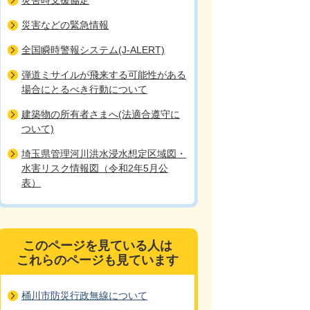
災害時支援協定
災害などの緊急情報
全国瞬時警報システム(J-ALERT)
弾道ミサイルが飛来する可能性がある
場合にとるべき行動について
建築物の所有者さまへ(法適合遵守に
ついて)
埼玉県管理河川洪水浸水想定区域図・
水害リスク情報図（令和2年5月公
表）
このページを見ている人は
これらのページも見ています
桶川市防災行政無線について