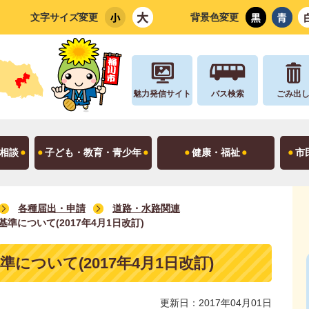
文字サイズ変更
背景色変更
魅力発信サイト
バス検索
ごみ出
相談
子ども・教育・青少年
健康・福祉
市
各種届出・申請
道路・水路関連
準について(2017年4月1日改訂)
について(2017年4月1日改訂)
更新日：2017年04月01日