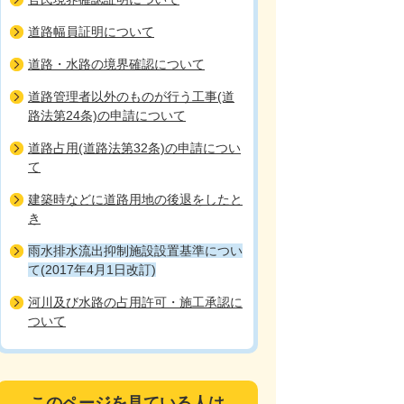
道路幅員証明について
道路・水路の境界確認について
道路管理者以外のものが行う工事(道
路法第24条)の申請について
道路占用(道路法第32条)の申請につい
て
建築時などに道路用地の後退をしたと
き
雨水排水流出抑制施設設置基準につい
て(2017年4月1日改訂)
河川及び水路の占用許可・施工承認に
ついて
このページを見ている人は