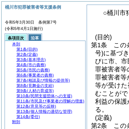
桶川市犯罪被害者等支援条例
○桶川市
令和5年3月30日 条例第7号
(令和5年4月1日施行)
(目的)
条項目次
沿革
第1条
この
本則
第1条
(目的)
号)
に基づ
第2条
(定義)
第3条
(基本理念)
びに市、市
第4条
(市の責務)
罪被害者等
第5条
(市民の責務)
第6条
(事業者の責務)
罪被害者等
第7条
(相談及び情報の提供等)
等が受けた
第8条
(見舞金の支給)
第9条
(人材の育成等)
むことがで
第10条
(民間支援団体への支援)
利益の保護
第11条
(市民及び事業者の理解の増進)
第12条
(意見等の反映)
る。
第13条
(個人情報の適切な管理)
(定義)
第14条
(委任)
附則
第2条
この