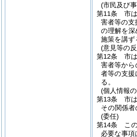
(市民及び
第11条
市
害者等の支
の理解を深
施策を講ず
(意見等の反
第12条
市
害者等から
者等の支援
る。
(個人情報の
第13条
市
その関係者
(委任)
第14条
こ
必要な事項