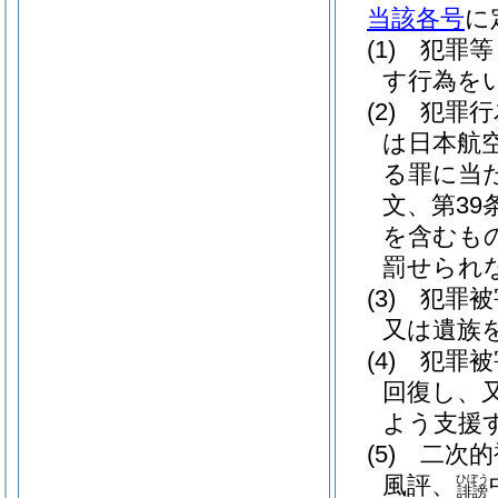
当該各号
に
(1)
犯罪等
す行為を
(2)
犯罪行
は日本航
る罪に当
文、第39
を含むもの
罰せられ
(3)
犯罪被
又は遺族
(4)
犯罪被
回復し、
よう支援
(5)
二次的
風評、
ひぼう
誹謗