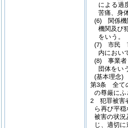
による過
苦痛、身
(6)
関係機
機関及び
をいう。
(7)
市民 
内におい
(8)
事業者
団体をい
(基本理念)
第3条
全て
の尊厳にふ
2
犯罪被害
ら再び平穏
被害の状況
じ、適切に